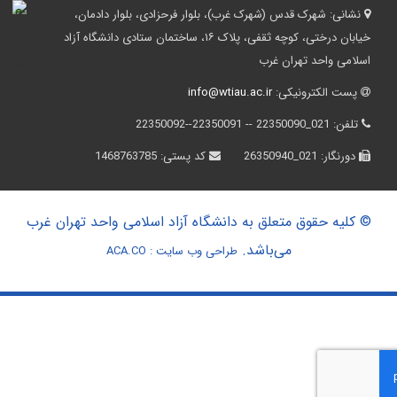
نشانی:
شهرک قدس (شهرک غرب)، بلوار فرحزادی، بلوار دادمان،
خیابان درختی، کوچه ثقفی، پلاک ۱۶، ساختمان ستادی دانشگاه آزاد
اسلامی واحد تهران غرب
پست الکترونیکی:
info@wtiau.ac.ir
تلفن:
021_22350090 -- 22350091--22350092
دورنگار:
021_26350940
کد پستی:
1468763785
© کلیه حقوق متعلق به دانشگاه آزاد اسلامی واحد تهران غرب
می‌باشد.
طراحی وب سایت :
ACA.CO