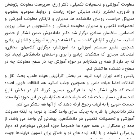
عاونت آموزشی و تحصیلات تکمیلی، دکتر زارع، سرپرست معاونت پژوهش
 فناوری، لشکری زاده، مدیرکل حوزه ریاست و روابط عمومی، یعقوبی،
دیرکل حراست، روسای دانشکده ها، مدیران و کارکنان معاونت آموزشی و
حصیلات تکمیلی و مدیران معاونت فرهنگی و دانشجویی در سالن پروین
عتصامی ساختمان ستادی برگزار شد دکتر داداندیش ضمن تشکر از حضور
ساتید، مدیران و کارکنان گفت: سال گذشته در حوزه آموزش چالشهای زیادی
مچون تغییر سیستم آموزشی به آموزشیار، برگزاری کلاسهای مجازی،
متحانات مجازی که مشکلات زیادی را برای واحدهای دانشگاهی ایجاد کرد
ه جا دارد از همه ی همکارانم در حوزه آموزش چه در سطح معاونت چه در
طح دانشکده ها تشکر کنم.
ئیس واحد تهران غرب افزود: در بخش کارگزینی هیات علمی، بحث نقل و
نتقالات اعضا هیات علمی و همچنین جذب اساتید هم اتفاقات خوبی افتاده
ست که جای تشکر دارد. با فراگیری بیماری کرونا، کار در بخش فارغ
لتحصیلان بسیار سخت شد که خوشبختانه همکارانمان در این حوزه توانستند
دمات خوبی را به ارباب رجوع ارائه دهند که از آنها هم تشکر می کنم.
کتر داداندیش با اشاره به چابک سازی واحد گفت: با توجه به اینکه معاونت
موزشی و تحصیلات تکمیلی هر دانشگاهی، پیشانی آن واحد می باشد، از
مه ی همکاران در همه حوزه ها خصوصاً حوزه آموزش میخواهم که دچار
وزمرگی نشوند و با ارائه ایده های نو و خلاق برای تسهیل فرایندها جهت