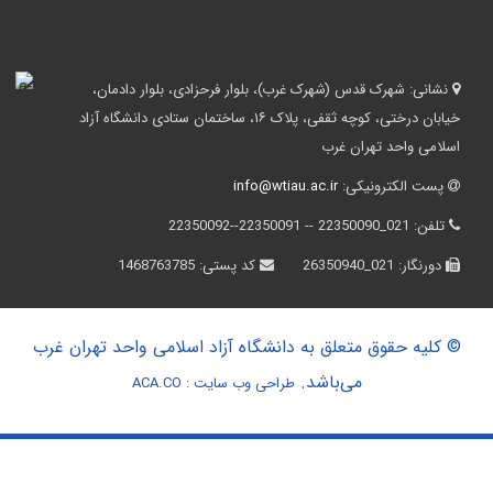
نشانی:
شهرک قدس (شهرک غرب)، بلوار فرحزادی، بلوار دادمان،
خیابان درختی، کوچه ثقفی، پلاک ۱۶، ساختمان ستادی دانشگاه آزاد
اسلامی واحد تهران غرب
پست الکترونیکی:
info@wtiau.ac.ir
تلفن:
021_22350090 -- 22350091--22350092
دورنگار:
021_26350940
کد پستی:
1468763785
© کلیه حقوق متعلق به دانشگاه آزاد اسلامی واحد تهران غرب
می‌باشد.
طراحی وب سایت :
ACA.CO