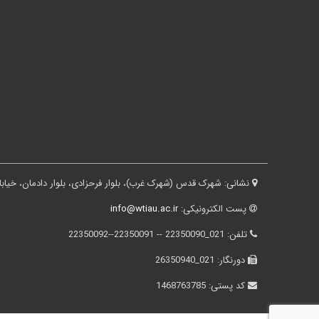
نشانی:
شهرک قدس (شهرک غرب)، بلوار فرحزادی، بلوار دادمان، خیابان درختی، کوچه ثقفی، پلاک ۱۶، ساختم
پست الکترونیکی:
info@wtiau.ac.ir
تلفن:
021_22350090 -- 22350091--22350092
دورنگار:
021_26350940
کد پستی:
1468763785