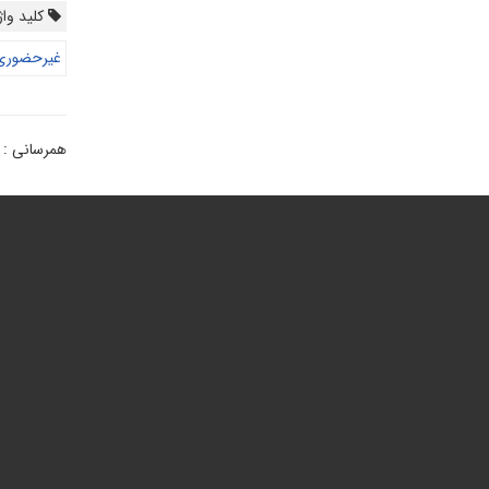
کلید واژ
غیرحضوری
همرسانی :