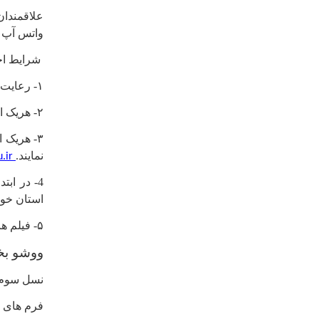
علاقمندان
واتس آپ با شماره تلفن ۰۹۱۲۴۲۶۶۰۵۹ به
شرایط ا
۱- رعایت پوشش اسلامی
۲- هریک از متقاضیان شرکت در مسابقه می بایست
۳- هریک 
نمایند.
http://onlinesport.iau.ir
4- در اب
استان خود
۵- فیلم ها باید بدو ن برش باشند
ووشو بخ
نسل سوم ی
فرم های ۲۴-۳۲-۴۲ استاندارد یانگ و فرم های ۳۲-۴۲ جین