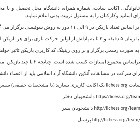
 خانوادگی، اکانت سایت، شماره همراه، دانشگاه محل تحصیل و یا 
ی اساتید وکارکنان را به مسئول تربیت بدنی اعلام نمایند.
د بازیکن در ۹ الی ۱۱ دور به روش سوئیسی برگزار می گردد.
 حرکت بازی برای هر بازیکن انجام خواهد شد.
ه صورت رسمی برگزار و بر روی ریتینگ کد کاربری بازیکن تاثیر خوا
موع امتیازات کسب شده است. چنانچه ۲ یا چند بازیکن امتیاز یکسان کسب کنند پوئن شکنی لحاظ می گردد.
رای شرکت در مسابقات آنلاین دانشگاه آزاد اسلامی باید از اعضاء دانشگ
سایت
یک اکانت کاربری بسازند (با مشخصات حقیقی) سپس
lichess.org
دانشجویان دختر
https//licess.org/te
دانشجویان پسر
http//lichess.org/tea
پرسنل
http//lichess.org/team