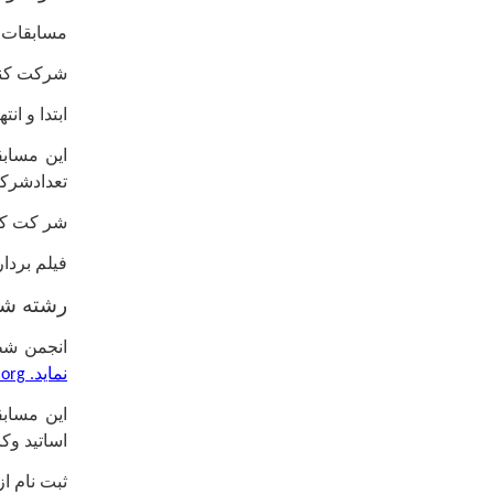
مسابقات ب
شرکت کنند
ابتدا و ان
تعدادشرکت کننده ۲۰ نفر) صعود کنندگان و مرحله سوم فر
شر کت کنندگان د
فیلم بردا
رشته شط
انجمن شطر
نماید.
www.lichess.org
این مسابق
اساتید وک
ثبت نام ا