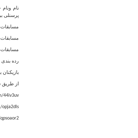
نام ونام
پرسنلی برا
مسابقات بر اساس تعدا
مسابقات با زمان ۵ دقیقه و ۳ ثانیه پاداش از اولین
مسابقات ب
رده بندی براساس مج
بازیکنان ب
از طریق 
am/44iv3uv
m/opja2dls
/qpsoaor2