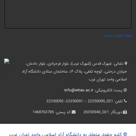
View Larger Ma
نشانی:
شهرک قدس (شهرک غرب)، بلوار فرحزادی، بلوار دادمان،
خیابان درختی، کوچه ثقفی، پلاک ۱۶، ساختمان ستادی دانشگاه آزاد
اسلامی واحد تهران غرب
پست الکترونیکی:
info@wtiau.ac.ir
تلفن:
021_22350090 -- 22350091--22350092
دورنگار:
021_26350940
کد پستی:
1468763785
© کلیه حقوق متعلق به دانشگاه آزاد اسلامی واحد تهران غرب