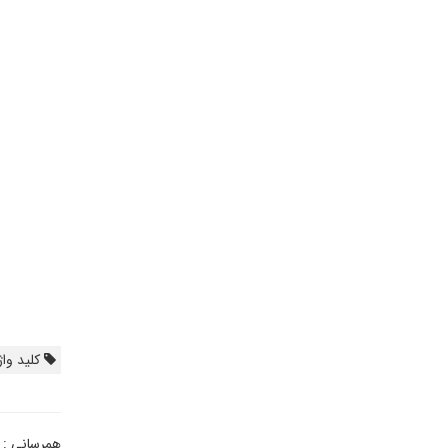
کلید واژ
همرسانی :