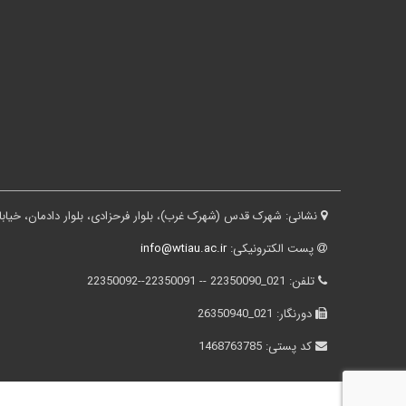
نشانی:
شهرک قدس (شهرک غرب)، بلوار فرحزادی، بلوار دادمان، خیابان درختی، کوچه ثقفی، پلاک ۱۶، ساختم
پست الکترونیکی:
info@wtiau.ac.ir
تلفن:
021_22350090 -- 22350091--22350092
دورنگار:
021_26350940
کد پستی:
1468763785