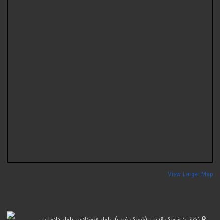
View Larger Ma
نشانی:
شهرک قدس (شهرک غرب)، بلوار فرحزادی، بلوار دادمان،