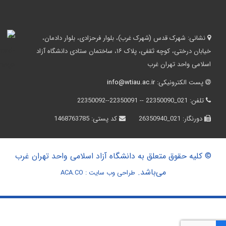
نشانی:
شهرک قدس (شهرک غرب)، بلوار فرحزادی، بلوار دادمان،
خیابان درختی، کوچه ثقفی، پلاک ۱۶، ساختمان ستادی دانشگاه آزاد
اسلامی واحد تهران غرب
پست الکترونیکی:
info@wtiau.ac.ir
تلفن:
021_22350090 -- 22350091--22350092
دورنگار:
021_26350940
کد پستی:
1468763785
© کلیه حقوق متعلق به دانشگاه آزاد اسلامی واحد تهران غرب
می‌باشد.
طراحی وب سایت :
ACA.CO