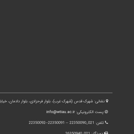
نشانی:
شهرک قدس (شهرک غرب)، بلوار فرحزادی، بلوار دادمان، خیابان درختی، کوچه ثقفی، پلاک ۱۶، ساختم
پست الکترونیکی:
info@wtiau.ac.ir
تلفن:
021_22350090 -- 22350091--22350092
دورنگار:
021_26350940