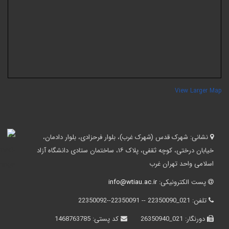
View Larger Ma
نشانی:
شهرک قدس (شهرک غرب)، بلوار فرحزادی، بلوار دادمان،
خیابان درختی، کوچه ثقفی، پلاک ۱۶، ساختمان ستادی دانشگاه آزاد
اسلامی واحد تهران غرب
پست الکترونیکی:
info@wtiau.ac.ir
تلفن:
021_22350090 -- 22350091--22350092
دورنگار:
021_26350940
کد پستی:
1468763785