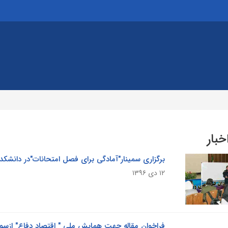
خبار
برگزاری سمینار"آمادگى براى فصل امتحانات"در دانشک
۱۲ دی ۱۳۹۶
فراخوان مقاله جهت همایش ملی " اقتصاد دفاع" ازسو