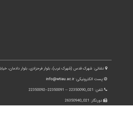
نشانی:
شهرک قدس (شهرک غرب)، بلوار فرحزادی، بلوار دادمان، خیابان درختی، کوچه ثقفی، پلاک ۱۶، ساختم
پست الکترونیکی:
info@wtiau.ac.ir
تلفن:
021_22350090 -- 22350091--22350092
دورنگار:
021_26350940
کد پستی:
1468763785