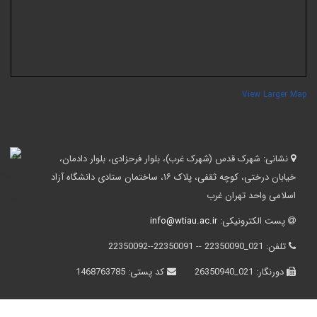
View Larger Ma
نشانی:
شهرک قدس (شهرک غرب)، بلوار فرحزادی، بلوار دادمان،
خیابان درختی، کوچه ثقفی، پلاک ۱۶، ساختمان ستادی دانشگاه آزاد
اسلامی واحد تهران غرب
پست الکترونیکی:
info@wtiau.ac.ir
تلفن:
021_22350090 -- 22350091--22350092
دورنگار:
021_26350940
کد پستی:
1468763785