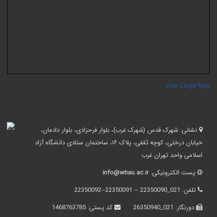
View Larger Ma
نشانی:
شهرک قدس (شهرک غرب)، بلوار فرحزادی، بلوار دادمان،
خیابان درختی، کوچه ثقفی، پلاک ۱۶، ساختمان ستادی دانشگاه آزاد
اسلامی واحد تهران غرب
پست الکترونیکی:
info@wtiau.ac.ir
تلفن:
021_22350090 -- 22350091--22350092
دورنگار:
021_26350940
کد پستی:
1468763785