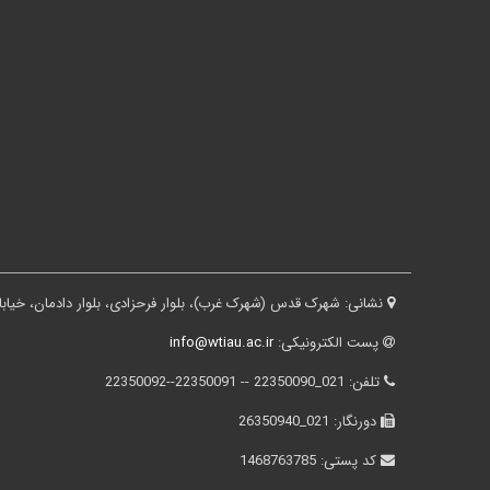
نشانی:
شهرک قدس (شهرک غرب)، بلوار فرحزادی، بلوار دادمان، خیابان درختی، کوچه ثقفی، پلاک ۱۶، ساختم
پست الکترونیکی:
info@wtiau.ac.ir
تلفن:
021_22350090 -- 22350091--22350092
دورنگار:
021_26350940
کد پستی:
1468763785