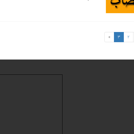
»
3
2