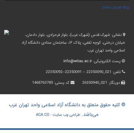
View Larger Ma
نشانی:
شهرک قدس (شهرک غرب)، بلوار فرحزادی، بلوار دادمان،
خیابان درختی، کوچه ثقفی، پلاک ۱۶، ساختمان ستادی دانشگاه آزاد
اسلامی واحد تهران غرب
پست الکترونیکی:
info@wtiau.ac.ir
تلفن:
021_22350090 -- 22350091--22350092
دورنگار:
021_26350940
کد پستی:
1468763785
© کلیه حقوق متعلق به دانشگاه آزاد اسلامی واحد تهران غرب
می‌باشد.
طراحی وب سایت :
ACA.CO