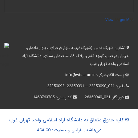
View Larger Ma
نشانی:
شهرک قدس (شهرک غرب)، بلوار فرحزادی، بلوار دادمان،
خیابان درختی، کوچه ثقفی، پلاک ۱۶، ساختمان ستادی دانشگاه آزاد
اسلامی واحد تهران غرب
پست الکترونیکی:
info@wtiau.ac.ir
تلفن:
021_22350090 -- 22350091--22350092
دورنگار:
021_26350940
کد پستی:
1468763785
© کلیه حقوق متعلق به دانشگاه آزاد اسلامی واحد تهران غرب
می‌باشد.
طراحی وب سایت :
ACA.CO