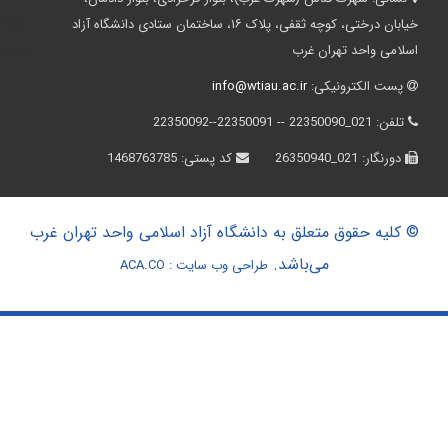
خیابان درختی، کوچه ثقفی، پلاک ۱۶، ساختمان ستادی دانشگاه آزاد
اسلامی واحد تهران غرب
پست الکترونیکی:
info@wtiau.ac.ir
تلفن:
021_22350090 -- 22350091--22350092
دورنگار:
021_26350940
کد پستی:
1468763785
© کلیه حقوق متعلق به دانشگاه آزاد اسلامی واحد تهران غرب
می‌باشد.
طراحی وب سایت :
ACA.CO