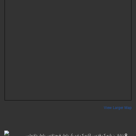
View Larger Ma
نشانی:
شهرک قدس (شهرک غرب)، بلوار فرحزادی، بلوار دادمان،