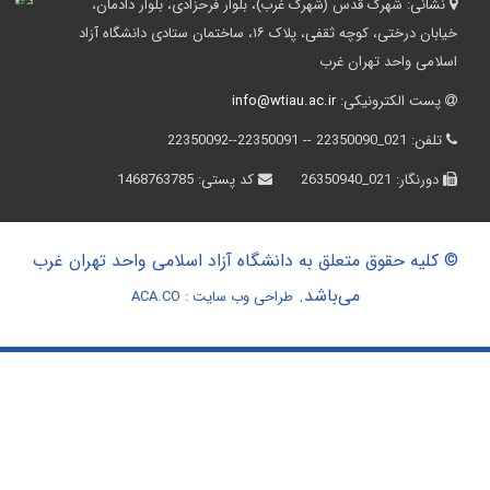
نشانی:
شهرک قدس (شهرک غرب)، بلوار فرحزادی، بلوار دادمان،
خیابان درختی، کوچه ثقفی، پلاک ۱۶، ساختمان ستادی دانشگاه آزاد
اسلامی واحد تهران غرب
پست الکترونیکی:
info@wtiau.ac.ir
تلفن:
021_22350090 -- 22350091--22350092
دورنگار:
021_26350940
کد پستی:
1468763785
© کلیه حقوق متعلق به دانشگاه آزاد اسلامی واحد تهران غرب
می‌باشد.
طراحی وب سایت :
ACA.CO