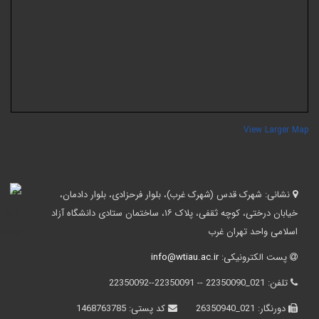
View Larger Ma
نشانی:
شهرک قدس (شهرک غرب)، بلوار فرحزادی، بلوار دادمان،
خیابان درختی، کوچه ثقفی، پلاک ۱۶، ساختمان ستادی دانشگاه آزاد
اسلامی واحد تهران غرب
پست الکترونیکی:
info@wtiau.ac.ir
تلفن:
021_22350090 -- 22350091--22350092
دورنگار:
021_26350940
کد پستی:
1468763785