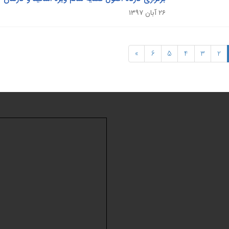
۲۶ آبان ۱۳۹۷
»
6
5
4
3
2