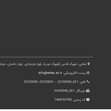
نشانی:
شهرک قدس (شهرک غرب)، بلوار فرحزادی، بلوار دادمان، خیابان درختی، کوچه ثقفی، پلاک ۱۶، ساختم
پست الکترونیکی:
info@wtiau.ac.ir
تلفن:
021_22350090 -- 22350091--22350092
دورنگار:
021_26350940
کد پستی:
1468763785